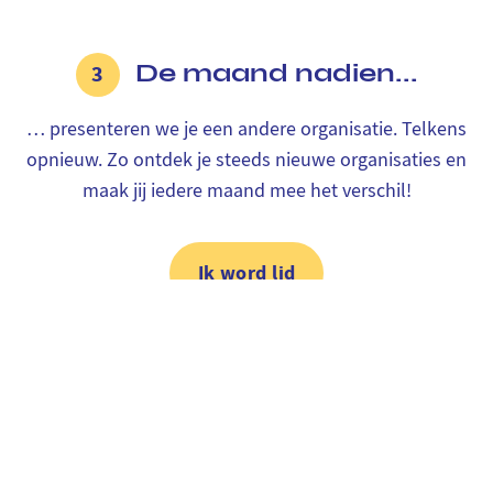
De maand nadien...
3
… presenteren we je een andere organisatie. Telkens
opnieuw. Zo ontdek je steeds nieuwe organisaties en
maak jij iedere maand mee het verschil!
Ik word lid
In slechts 3 minuten
Beter evolueert elke dag. Wil je het avontuur volgen? We
posten regelmatig op
Instagram
en
LinkedIn
.