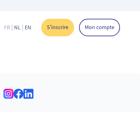
|
|
S'inscrire
Mon compte
FR
NL
EN
Changer de langue
Adresse postale