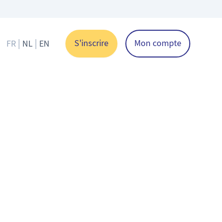
|
|
S'inscrire
Mon compte
FR
NL
EN
Changer de langue