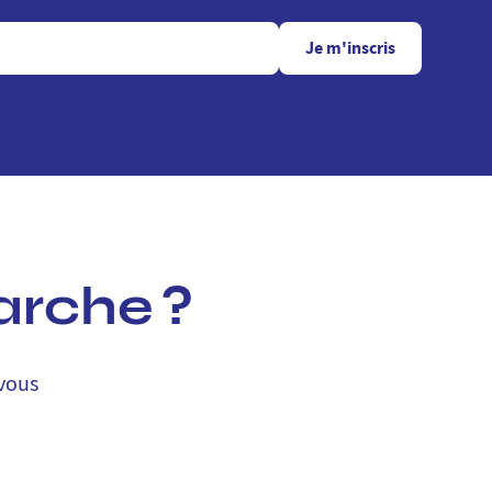
Je m'inscris
arche ?
 vous